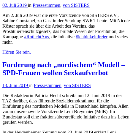
02. Juli 2019
in
Pressestimmen
,
von SISTERS
Am 2. Juli 2019 war die erste Vorsitzende von SISTERS e.V.,
Sabine Constabel, zu Gast in der Sendung SWR1 Leute. Mit Nicole
Köster sprach sie über die Arbeit des Vereins, das
Prostituiertenschutzgesetz, das brutale Wesen der Prostitution, die
Kampagne
#RotlichtAus
, die Initiative
#ichbinkeinfreier
und vieles
mehr.
Hören Sie rein.
Forderung nach „nordischem“ Modell –
SPD-Frauen wollen Sexkaufverbot
13. Juni 2019
in
Pressestimmen
,
von SISTERS
Die Redakteurin Patricia Hecht schreibt am 12. Juni 2019 in der
TAZ darüber, dass führende Sozialdemokratinnen für die
Einführung des nordischen Modells in Deutschland kämpfen. Allen
voran unsere zweite Vorsitzende Leni Breymaier (MdB). Im
Bundestag soll eine fraktionsübergreifende Initiative dazu ins Leben
gerufen werden.
In der Heidenheimer Zeitung vom 23. Juni 2019 erklärt Leni