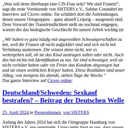
„Was soll denn überhaupt eine CIS-Frau sein? Wir sind Frauen!“,
sagt die erste Vorsitzende von SISTERS e.V., Sabine Constabel im
Interview auf Cicero online. Sie schildert dort die Anfeindungen,
denen unsere Ortsgruppen – ganz aktuell Leipzig – ausgesetzt sind.
Dem Vorwurf der Transfeindlichkeit stellt sie nochmal entgegen,
warum der das biologische Geschlecht für unsere Arbeit wichtig ist:
„Wir haben es ganz häufig mit ungewollten Schwangerschaften zu
tun, weil die Frauen oft nicht aufgeklärt sind und sich nicht mit
Verhütung auskennen. Die wissen dann nicht, wie es
weitergehen soll, ob sie das Kind austragen sollen oder nicht. Auch
das hat nichts mit Identifikation zu tun. Sie sind schwanger, weil sie
nicht verhütet haben oder ein Freier das Kondom abgezogen hat
und sie einen weiblichen Körper haben. Diese Realitäten sind unser
Alltag, von morgens bis abends, sieben Tage die Woche.“
Das ganze Interview auf
Cicero online
.
Deutschland/Schweden: Sexkauf
bestrafen? – Beitrag der Deutschen Welle
25. April 2024
in
Pressestimmen
,
von SISTERS
Anfang des Jahres 2024 hat sich die Ortsgruppe Hamburg von
SISTERS e.V. neu gegründet. Umso mehr freut es uns, dass unsere