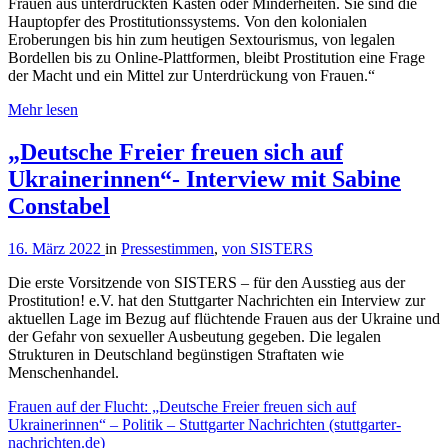
Frauen aus unterdrückten Kasten oder Minderheiten. Sie sind die
Hauptopfer des Prostitutionssystems. Von den kolonialen
Eroberungen bis hin zum heutigen Sextourismus, von legalen
Bordellen bis zu Online-Plattformen, bleibt Prostitution eine Frage
der Macht und ein Mittel zur Unterdrückung von Frauen.“
Mehr lesen
„Deutsche Freier freuen sich auf
Ukrainerinnen“- Interview mit Sabine
Constabel
16. März 2022
in
Pressestimmen
,
von SISTERS
Die erste Vorsitzende von SISTERS – für den Ausstieg aus der
Prostitution! e.V. hat den Stuttgarter Nachrichten ein Interview zur
aktuellen Lage im Bezug auf flüchtende Frauen aus der Ukraine und
der Gefahr von sexueller Ausbeutung gegeben. Die legalen
Strukturen in Deutschland begünstigen Straftaten wie
Menschenhandel.
Frauen auf der Flucht: „Deutsche Freier freuen sich auf
Ukrainerinnen“ – Politik – Stuttgarter Nachrichten (stuttgarter-
nachrichten.de)