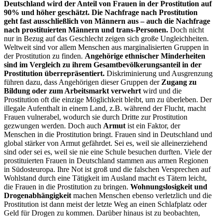
Deutschland wird der Anteil von Frauen in der Prostitution auf
90% und höher geschätzt. Die Nachfrage nach Prostitution
geht fast ausschließlich von Männern aus – auch die Nachfrage
nach prostituierten Männern und trans-Personen.
Doch nicht
nur in Bezug auf das Geschlecht zeigen sich große Ungleichheiten.
Weltweit sind vor allem Menschen aus marginalisierten Gruppen in
der Prostitution zu finden.
Angehörige ethnischer Minderheiten
sind im Vergleich zu ihrem Gesamtbevölkerungsanteil in der
Prostitution überrepräsentiert.
Diskriminierung und Ausgrenzung
führen dazu, dass Angehörigen dieser Gruppen der
Zugang zu
Bildung oder zum Arbeitsmarkt verwehrt
wird und die
Prostitution oft die einzige Möglichkeit bleibt, um zu überleben. Der
illegale Aufenthalt in einem Land, z.B. während der Flucht, macht
Frauen vulnerabel, wodurch sie durch Dritte zur Prostitution
gezwungen werden. Doch auch
Armut
ist ein Faktor, der
Menschen in die Prostitution bringt. Frauen sind in Deutschland und
global stärker von Armut gefährdet. Sei es, weil sie alleinerziehend
sind oder sei es, weil sie nie eine Schule besuchen durften. Viele der
prostituierten Frauen in Deutschland stammen aus armen Regionen
in Südosteuropa. Ihre Not ist groß und die falschen Versprechen auf
Wohlstand durch eine Tätigkeit im Ausland macht es Tätern leicht,
die Frauen in die Prostitution zu bringen.
Wohnungslosigkeit und
Drogenabhängigkeit
machen Menschen ebenso verletzlich und die
Prostitution ist dann meist der letzte Weg an einen Schlafplatz oder
Geld für Drogen zu kommen. Darüber hinaus ist zu beobachten,