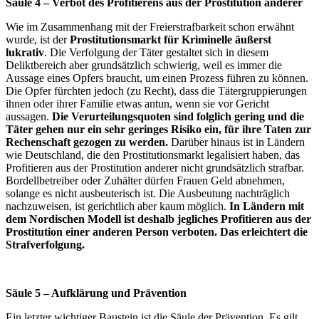
Säule 4 – Verbot des Profitierens aus der Prostitution anderer
Wie im Zusammenhang mit der Freierstrafbarkeit schon erwähnt
wurde, ist der
Prostitutionsmarkt für Kriminelle äußerst
lukrativ
. Die Verfolgung der Täter gestaltet sich in diesem
Deliktbereich aber grundsätzlich schwierig, weil es immer die
Aussage eines Opfers braucht, um einen Prozess führen zu können.
Die Opfer fürchten jedoch (zu Recht), dass die Tätergruppierungen
ihnen oder ihrer Familie etwas antun, wenn sie vor Gericht
aussagen.
Die Verurteilungsquoten sind folglich gering und die
Täter gehen nur ein sehr geringes Risiko ein, für ihre Taten zur
Rechenschaft gezogen zu werden.
Darüber hinaus ist in Ländern
wie Deutschland, die den Prostitutionsmarkt legalisiert haben, das
Profitieren aus der Prostitution anderer nicht grundsätzlich strafbar.
Bordellbetreiber oder Zuhälter dürfen Frauen Geld abnehmen,
solange es nicht ausbeuterisch ist. Die Ausbeutung nachträglich
nachzuweisen, ist gerichtlich aber kaum möglich.
In Ländern mit
dem Nordischen Modell ist deshalb jegliches Profitieren aus der
Prostitution einer anderen Person verboten. Das erleichtert die
Strafverfolgung.
Säule 5 – Aufklärung und Prävention
Ein letzter wichtiger Baustein ist die Säule der Prävention. Es gilt