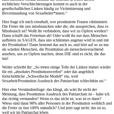
rechtlichen Verschlechterungen kommt es auch in der
gesellschaftlichen Linken häufig zu Victimisierung und
Bevormundung von Sexarbeiter*innen.“
Hier frage ich mich ernsthaft, wer prostituierte Frauen viktimisiert.
Die Freier die uns missbrauchen oder die, die aussprechen, dass es
Missbrauch ist? Wollt ihr verhindern, dass wir zu Opfern werden?
Dann schafft das Freiertum ab! Oder wollt ihr nur dass Menschen
aufhören zu SAGEN, dass uns schlimmes angetan wird in und mit
der Prostitution? Dann benennt das auch so, und hört auf so zu tun
als würden Menschen, die Prostitution als menschenverachtend
ansehen, uns zu Opfern machen, denn DIE sind es nicht, die das
tun!
Weiter schreibt ihr: „So treten einige Teile der Linken immer wieder
für ein „absolutes Prostitutionsverbot“ oder das angeblich
fortschrittliche „Schwedische Modell“ ein, weil
Sexarbeit/Prostitution Ausdruck des Patriarchats schlechthin sei.“
Hier eine Verständnisfrage: das klingt, als wärt ihr nicht der
Meinung, dass Prostitution Ausdruck des Patriarchats ist – habe ich
das richtig verstanden? Wenn es das nicht ist, was ist es dann?
Wieso sind dann 98% aller Personen in der Prostitution weiblich und
die Freier zu fast 100% männlich? Und jetzt sagt nicht: das ist so,
weil wir im Patriarchat leben.