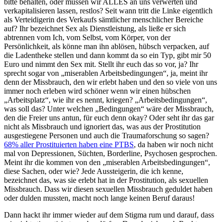
bitte behalten, oder müssen wir ALLES an uns verwerten und
verkapitalisieren lassen, restlos? Seit wann tritt die Linke eigentlich
als Verteidigerin des Verkaufs sämtlicher menschlicher Bereiche
auf? Ihr bezeichnet Sex als Dienstleistung, als ließe er sich
abtrennen vom Ich, vom Selbst, vom Körper, von der
Persönlichkeit, als könne man ihn ablösen, hübsch verpacken, auf
die Ladentheke stellen und dann kommt da so ein Typ, gibt mir 50
Euro und nimmt den Sex mit. Stellt ihr euch das so vor, ja? Ihr
sprecht sogar von „miserablen Arbeitsbedingungen“, ja, meint ihr
denn der Missbrauch, den wir erlebt haben und den so viele von uns
immer noch erleben wird schöner wenn wir einen hübschen
„Arbeitsplatz“, wie ihr es nennt, kriegen? „Arbeitsbedingungen“,
was soll das? Unter welchen „Bedingungen“ wäre der Missbrauch,
den die Freier uns antun, für euch denn okay? Oder seht ihr das gar
nicht als Missbrauch und ignoriert das, was aus der Prostitution
ausgestiegene Personen und auch die Traumaforschung so sagen?
68% aller Prostituierten haben eine PTBS
, da haben wir noch nicht
mal von Depressionen, Süchten, Borderline, Psychosen gesprochen.
Meint ihr die kommen von den „miserablen Arbeitsbedingungen“,
diese Sachen, oder wie? Jede Aussteigerin, die ich kenne,
bezeichnet das, was sie erlebt hat in der Prostitution, als sexuellen
Missbrauch. Dass wir diesen sexuellen Missbrauch geduldet haben
oder dulden mussten, macht noch lange keinen Beruf daraus!
Dann hackt ihr immer wieder auf dem Stigma rum und darauf, dass