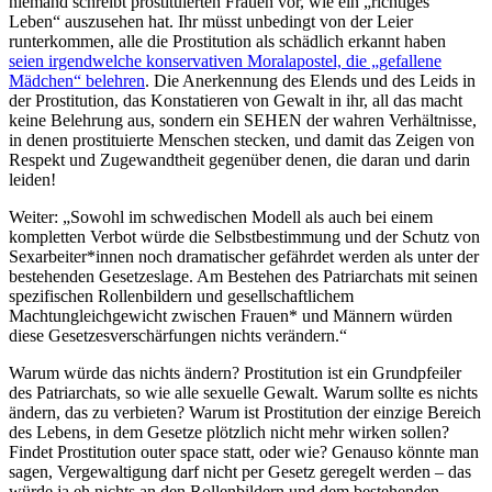
niemand schreibt prostituierten Frauen vor, wie ein „richtiges
Leben“ auszusehen hat. Ihr müsst unbedingt von der Leier
runterkommen, alle die Prostitution als schädlich erkannt haben
seien irgendwelche konservativen Moralapostel, die „gefallene
Mädchen“ belehren
. Die Anerkennung des Elends und des Leids in
der Prostitution, das Konstatieren von Gewalt in ihr, all das macht
keine Belehrung aus, sondern ein SEHEN der wahren Verhältnisse,
in denen prostituierte Menschen stecken, und damit das Zeigen von
Respekt und Zugewandtheit gegenüber denen, die daran und darin
leiden!
Weiter: „Sowohl im schwedischen Modell als auch bei einem
kompletten Verbot würde die Selbstbestimmung und der Schutz von
Sexarbeiter*innen noch dramatischer gefährdet werden als unter der
bestehenden Gesetzeslage. Am Bestehen des Patriarchats mit seinen
spezifischen Rollenbildern und gesellschaftlichem
Machtungleichgewicht zwischen Frauen* und Männern würden
diese Gesetzesverschärfungen nichts verändern.“
Warum würde das nichts ändern? Prostitution ist ein Grundpfeiler
des Patriarchats, so wie alle sexuelle Gewalt. Warum sollte es nichts
ändern, das zu verbieten? Warum ist Prostitution der einzige Bereich
des Lebens, in dem Gesetze plötzlich nicht mehr wirken sollen?
Findet Prostitution outer space statt, oder wie? Genauso könnte man
sagen, Vergewaltigung darf nicht per Gesetz geregelt werden – das
würde ja eh nichts an den Rollenbildern und dem bestehenden