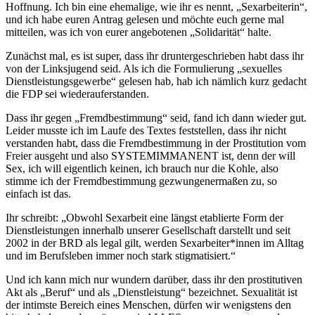
Hoffnung. Ich bin eine ehemalige, wie ihr es nennt, „Sexarbeiterin“,
und ich habe euren Antrag gelesen und möchte euch gerne mal
mitteilen, was ich von eurer angebotenen „Solidarität“ halte.
Zunächst mal, es ist super, dass ihr druntergeschrieben habt dass ihr
von der Linksjugend seid. Als ich die Formulierung „sexuelles
Dienstleistungsgewerbe“ gelesen hab, hab ich nämlich kurz gedacht
die FDP sei wiederauferstanden.
Dass ihr gegen „Fremdbestimmung“ seid, fand ich dann wieder gut.
Leider musste ich im Laufe des Textes feststellen, dass ihr nicht
verstanden habt, dass die Fremdbestimmung in der Prostitution vom
Freier ausgeht und also SYSTEMIMMANENT ist, denn der will
Sex, ich will eigentlich keinen, ich brauch nur die Kohle, also
stimme ich der Fremdbestimmung gezwungenermaßen zu, so
einfach ist das.
Ihr schreibt: „Obwohl Sexarbeit eine längst etablierte Form der
Dienstleistungen innerhalb unserer Gesellschaft darstellt und seit
2002 in der BRD als legal gilt, werden Sexarbeiter*innen im Alltag
und im Berufsleben immer noch stark stigmatisiert.“
Und ich kann mich nur wundern darüber, dass ihr den prostitutiven
Akt als „Beruf“ und als „Dienstleistung“ bezeichnet. Sexualität ist
der intimste Bereich eines Menschen, dürfen wir wenigstens den