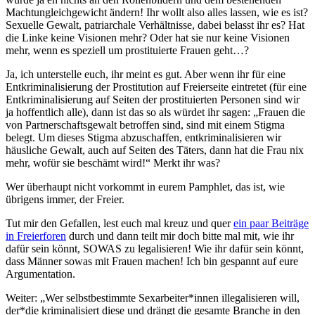
Machtungleichgewicht ändern! Ihr wollt also alles lassen, wie es ist?
Sexuelle Gewalt, patriarchale Verhältnisse, dabei belasst ihr es? Hat
die Linke keine Visionen mehr? Oder hat sie nur keine Visionen
mehr, wenn es speziell um prostituierte Frauen geht…?
Ja, ich unterstelle euch, ihr meint es gut. Aber wenn ihr für eine
Entkriminalisierung der Prostitution auf Freierseite eintretet (für eine
Entkriminalisierung auf Seiten der prostituierten Personen sind wir
ja hoffentlich alle), dann ist das so als würdet ihr sagen: „Frauen die
von Partnerschaftsgewalt betroffen sind, sind mit einem Stigma
belegt. Um dieses Stigma abzuschaffen, entkriminalisieren wir
häusliche Gewalt, auch auf Seiten des Täters, dann hat die Frau nix
mehr, wofür sie beschämt wird!“ Merkt ihr was?
Wer überhaupt nicht vorkommt in eurem Pamphlet, das ist, wie
übrigens immer, der Freier.
Tut mir den Gefallen, lest euch mal kreuz und quer
ein paar Beiträge
in Freierforen
durch und dann teilt mir doch bitte mal mit, wie ihr
dafür sein könnt, SOWAS zu legalisieren! Wie ihr dafür sein könnt,
dass Männer sowas mit Frauen machen! Ich bin gespannt auf eure
Argumentation.
Weiter: „Wer selbstbestimmte Sexarbeiter*innen illegalisieren will,
der*die kriminalisiert diese und drängt die gesamte Branche in den