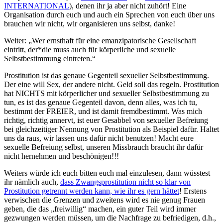
INTERNATIONAL
), denen ihr ja aber nicht zuhört! Eine
Organisation durch euch und auch ein Sprechen von euch über uns
brauchen wir nicht, wir organisieren uns selbst, danke!
Weiter: „Wer ernsthaft für eine emanzipatorische Gesellschaft
eintritt, der*die muss auch für körperliche und sexuelle
Selbstbestimmung eintreten.“
Prostitution ist das genaue Gegenteil sexueller Selbstbestimmung.
Der eine will Sex, der andere nicht. Geld soll das regeln. Prostitution
hat NICHTS mit körperlicher und sexueller Selbstbestimmung zu
tun, es ist das genaue Gegenteil davon, denn alles, was ich tu,
bestimmt der FREIER, und ist damit fremdbestimmt. Was mich
richtig, richtig annervt, ist euer Gesabbel von sexueller Befreiung
bei gleichzeitiger Nennung von Prostitution als Beispiel dafür. Haltet
uns da raus, wir lassen uns dafür nicht benutzen! Macht eure
sexuelle Befreiung selbst, unseren Missbrauch braucht ihr dafür
nicht hernehmen und beschönigen!!!
Weiters würde ich euch bitten euch mal einzulesen, dann wüsstest
ihr nämlich auch,
dass Zwangsprostitution nicht so klar von
Prostitution getrennt werden kann, wie ihr es gern hättet
! Erstens
verwischen die Grenzen und zweitens wird es nie genug Frauen
geben, die das „freiwillig“ machen, ein guter Teil wird immer
gezwungen werden müssen, um die Nachfrage zu befriedigen, d.h.,