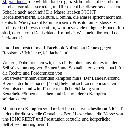
Migrantinnen
, die wir hier haben, ganz sicher nicht, die sind dort
nämlich gar nicht vertreten, und ihr macht bei dieser rassistischen
Scheiße auch noch mit! Die Masse ist eben NICHT
Bordellbetreiberin, Edelhure, Domina, die Masse spricht nicht mal
deutsch! Wie ignorant kann man sein? Prostitution ist klassistisch
und rassistisch, was meint ihr, warum so viele indigene Frauen drin
sind, oder hier in Deutschland Romnija? Was meint ihr, wo das
herkommt?
Und dann postet ihr auf Facebook Aufrufe zu Demos gegen
Rassismus? Ich lache, ich lache laut!
Weiter: „Daher meinen wir, dass ein Feminismus, der es mit der
Selbstbestimmung von Frauen* und Sexualität ernstmeint, auch für
die Rechte und Forderungen von
Sexarbeiter*innenverbänden kämpfen muss. Der Landesverband
Bremen der linksjugend [’solid] bekennt sich zu einem solchen
Feminismus und wird für die rechtliche Stärkung von
Sexarbeiter*innen einstehen und sich mit deren Kämpfen
solidarisieren.“
Mit unseren Kämpfen solidarisiert ihr euch ganz bestimmt NICHT,
indem ihr die sexuelle Gewalt als Beruf bezeichnet, die Masse von
uns IGNORIERT und Prostitution sexuelle und körperliche
Selbstbestimmung nennt!