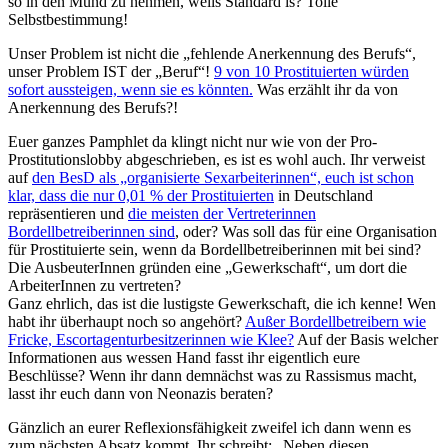
so in den Mund zu nehmen, weils Standard is? Tolle
Selbstbestimmung!
Unser Problem ist nicht die „fehlende Anerkennung des Berufs“,
unser Problem IST der „Beruf“!
9 von 10 Prostituierten würden
sofort aussteigen, wenn sie es könnten.
Was erzählt ihr da von
Anerkennung des Berufs?!
Euer ganzes Pamphlet da klingt nicht nur wie von der Pro-
Prostitutionslobby abgeschrieben, es ist es wohl auch. Ihr verweist
auf
den BesD als „organisierte Sexarbeiterinnen“, euch ist schon
klar, dass die nur 0,01 % der Prostituierten
in Deutschland
repräsentieren und
die meisten der Vertreterinnen
Bordellbetreiberinnen sind
, oder? Was soll das für eine Organisation
für Prostituierte sein, wenn da Bordellbetreiberinnen mit bei sind?
Die AusbeuterInnen gründen eine „Gewerkschaft“, um dort die
ArbeiterInnen zu vertreten?
Ganz ehrlich, das ist die lustigste Gewerkschaft, die ich kenne! Wen
habt ihr überhaupt noch so angehört?
Außer Bordellbetreibern wie
Fricke, Escortagenturbesitzerinnen wie Klee?
Auf der Basis welcher
Informationen aus wessen Hand fasst ihr eigentlich eure
Beschlüsse? Wenn ihr dann demnächst was zu Rassismus macht,
lasst ihr euch dann von Neonazis beraten?
Gänzlich an eurer Reflexionsfähigkeit zweifel ich dann wenn es
zum nächsten Absatz kommt. Ihr schreibt: „Neben diesen