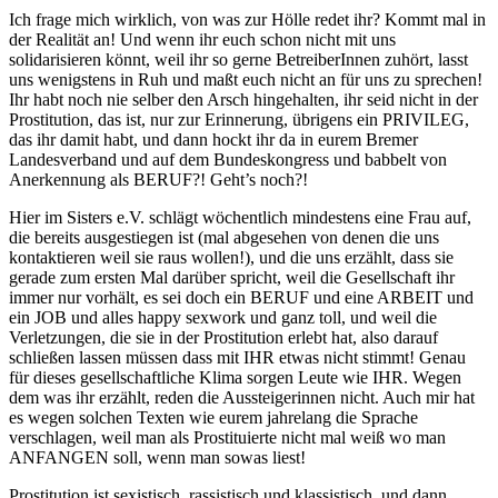
Ich frage mich wirklich, von was zur Hölle redet ihr? Kommt mal in
der Realität an! Und wenn ihr euch schon nicht mit uns
solidarisieren könnt, weil ihr so gerne BetreiberInnen zuhört, lasst
uns wenigstens in Ruh und maßt euch nicht an für uns zu sprechen!
Ihr habt noch nie selber den Arsch hingehalten, ihr seid nicht in der
Prostitution, das ist, nur zur Erinnerung, übrigens ein PRIVILEG,
das ihr damit habt, und dann hockt ihr da in eurem Bremer
Landesverband und auf dem Bundeskongress und babbelt von
Anerkennung als BERUF?! Geht’s noch?!
Hier im Sisters e.V. schlägt wöchentlich mindestens eine Frau auf,
die bereits ausgestiegen ist (mal abgesehen von denen die uns
kontaktieren weil sie raus wollen!), und die uns erzählt, dass sie
gerade zum ersten Mal darüber spricht, weil die Gesellschaft ihr
immer nur vorhält, es sei doch ein BERUF und eine ARBEIT und
ein JOB und alles happy sexwork und ganz toll, und weil die
Verletzungen, die sie in der Prostitution erlebt hat, also darauf
schließen lassen müssen dass mit IHR etwas nicht stimmt! Genau
für dieses gesellschaftliche Klima sorgen Leute wie IHR. Wegen
dem was ihr erzählt, reden die Aussteigerinnen nicht. Auch mir hat
es wegen solchen Texten wie eurem jahrelang die Sprache
verschlagen, weil man als Prostituierte nicht mal weiß wo man
ANFANGEN soll, wenn man sowas liest!
Prostitution ist sexistisch, rassistisch und klassistisch, und dann