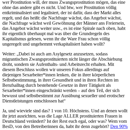
wer Prostitution will, der muss Zwangsprostitution mögen, das eine
ohne das andere gibt es nicht. Und btw, wer Prostitution völlig
entkriminalisiert und legalisiert, der ist dafür, dass der Markt alles
regelt, und das heißt: die Nachfrage wächst, das Angebot wächst,
die Nachfrage wächst weil Gewöhnung der Männer ans Freiersein,
das Angebot wächst weiter usw., es ist eine Spirale nach oben, habt
ihr eigentlich überhaupt mal was über die Grundregeln des
Kapitalismus gelesen, wenn ihr die Ware Frau schon völlig
ungeregelt und ungehemmt verkapitalisiert haben wollt?
Weiter: „Dabei ist auch am Asylgesetz anzusetzen, sodass
migrantischen Zwangsprostituierten nicht länger die Abschiebung
droht, sondern sie Aufenthalts- und Arbeitsrecht erhalten. Mit
diesem Beschluss wollen wir unseren Fokus allerdings auf
diejenigen Sexarbeiter*innen lenken, die in ihrer körperlichen
Selbstbestimmung, in ihrer Gesundheit und in ihren Rechten im
Berufsalltag durch bestehende Gesetze in ihrer Tätigkeit als
Sexarbeiter*innen eingeschränkt werden – auf den Teil, der sich
bewusst und selbstbestimmt zur Ausübung sexueller und erotischer
Dienstleistungen entschlossen hat“
Ja, und wieviele sind das? 1 von 10. Höchstens. Und an denen wollt
ihr jetzt ausrichten, was die Lage ALLER prostituierten Frauen in
Deutschland verändert? Ist der Rest euch egal, oder was? Wem vom
BesD, von den Betreiberinnen da, habt ihr denn zugehört?
Den 90%