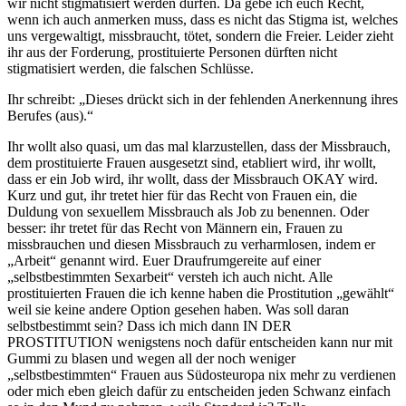
wir nicht stigmatisiert werden dürfen. Da gebe ich euch Recht,
wenn ich auch anmerken muss, dass es nicht das Stigma ist, welches
uns vergewaltigt, missbraucht, tötet, sondern die Freier. Leider zieht
ihr aus der Forderung, prostituierte Personen dürften nicht
stigmatisiert werden, die falschen Schlüsse.
Ihr schreibt: „Dieses drückt sich in der fehlenden Anerkennung ihres
Berufes (aus).“
Ihr wollt also quasi, um das mal klarzustellen, dass der Missbrauch,
dem prostituierte Frauen ausgesetzt sind, etabliert wird, ihr wollt,
dass er ein Job wird, ihr wollt, dass der Missbrauch OKAY wird.
Kurz und gut, ihr tretet hier für das Recht von Frauen ein, die
Duldung von sexuellem Missbrauch als Job zu benennen. Oder
besser: ihr tretet für das Recht von Männern ein, Frauen zu
missbrauchen und diesen Missbrauch zu verharmlosen, indem er
„Arbeit“ genannt wird. Euer Draufrumgereite auf einer
„selbstbestimmten Sexarbeit“ versteh ich auch nicht. Alle
prostituierten Frauen die ich kenne haben die Prostitution „gewählt“
weil sie keine andere Option gesehen haben. Was soll daran
selbstbestimmt sein? Dass ich mich dann IN DER
PROSTITUTION wenigstens noch dafür entscheiden kann nur mit
Gummi zu blasen und wegen all der noch weniger
„selbstbestimmten“ Frauen aus Südosteuropa nix mehr zu verdienen
oder mich eben gleich dafür zu entscheiden jeden Schwanz einfach