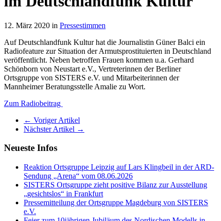
im Deutschlandfunk Kultur
12. März 2020 in
Pressestimmen
Auf Deutschlandfunk Kultur hat die Journalistin Güner Balci ein
Radiofeature zur Situation der Armutsprostituierten in Deutschland
veröffentlicht. Neben betroffen Frauen kommen u.a. Gerhard
Schönborn von Neustart e.V., Vertreterinnen der Berliner
Ortsgruppe von SISTERS e.V. und Mitarbeiterinnen der
Mannheimer Beratungsstelle Amalie zu Wort.
Zum Radiobeitrag
← Voriger Artikel
Nächster Artikel →
Neueste Infos
Reaktion Ortsgruppe Leipzig auf Lars Klingbeil in der ARD-
Sendung „Arena“ vom 08.06.2026
SISTERS Ortsgruppe zieht positive Bilanz zur Ausstellung
„gesichtslos“ in Frankfurt
Pressemitteilung der Ortsgruppe Magdeburg von SISTERS
e.V.
Feier zum 10jährigen Jubiläum des Nordischen Modells in