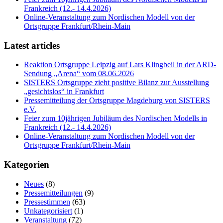
Frankreich (12.- 14.4.2026)
Online-Veranstaltung zum Nordischen Modell von der
Ortsgruppe Frankfurt/Rhein-Main
Latest articles
Reaktion Ortsgruppe Leipzig auf Lars Klingbeil in der ARD-
Sendung „Arena“ vom 08.06.2026
SISTERS Ortsgruppe zieht positive Bilanz zur Ausstellung
„gesichtslos“ in Frankfurt
Pressemitteilung der Ortsgruppe Magdeburg von SISTERS
e.V.
Feier zum 10jährigen Jubiläum des Nordischen Modells in
Frankreich (12.- 14.4.2026)
Online-Veranstaltung zum Nordischen Modell von der
Ortsgruppe Frankfurt/Rhein-Main
Kategorien
Neues
(8)
Pressemitteilungen
(9)
Pressestimmen
(63)
Unkategorisiert
(1)
Veranstaltung
(72)