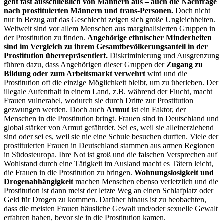
geht fast ausschließlich von Männern aus – auch die Nachfrage
nach prostituierten Männern und trans-Personen.
Doch nicht
nur in Bezug auf das Geschlecht zeigen sich große Ungleichheiten.
Weltweit sind vor allem Menschen aus marginalisierten Gruppen in
der Prostitution zu finden.
Angehörige ethnischer Minderheiten
sind im Vergleich zu ihrem Gesamtbevölkerungsanteil in der
Prostitution überrepräsentiert.
Diskriminierung und Ausgrenzung
führen dazu, dass Angehörigen dieser Gruppen der
Zugang zu
Bildung oder zum Arbeitsmarkt verwehrt
wird und die
Prostitution oft die einzige Möglichkeit bleibt, um zu überleben. Der
illegale Aufenthalt in einem Land, z.B. während der Flucht, macht
Frauen vulnerabel, wodurch sie durch Dritte zur Prostitution
gezwungen werden. Doch auch
Armut
ist ein Faktor, der
Menschen in die Prostitution bringt. Frauen sind in Deutschland und
global stärker von Armut gefährdet. Sei es, weil sie alleinerziehend
sind oder sei es, weil sie nie eine Schule besuchen durften. Viele der
prostituierten Frauen in Deutschland stammen aus armen Regionen
in Südosteuropa. Ihre Not ist groß und die falschen Versprechen auf
Wohlstand durch eine Tätigkeit im Ausland macht es Tätern leicht,
die Frauen in die Prostitution zu bringen.
Wohnungslosigkeit und
Drogenabhängigkeit
machen Menschen ebenso verletzlich und die
Prostitution ist dann meist der letzte Weg an einen Schlafplatz oder
Geld für Drogen zu kommen. Darüber hinaus ist zu beobachten,
dass die meisten Frauen häusliche Gewalt und/oder sexuelle Gewalt
erfahren haben, bevor sie in die Prostitution kamen.