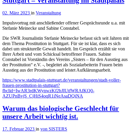
Stuttgart – Veranstaltung im Stadtpalais
02. März 2023
in
Veranstaltung
Impulsvortrag mit anschließender offener Gesprächsrunde u.a. mit
Stefanie Meinecke und Sabine Constabel.
Die SWR Journalistin Stefanie Meinecke befasst sich seit Jahren mit
dem Thema Prostitution in Stuttgart. Für sie ist klar, dass es sich
dabei um strukturelle Gewalt handelt. Im Gespräch erzählt sie von
Ihrer Arbeit und vom Schicksal betroffener Frauen. Sabine
Constabel ist Vorständin des Vereins „Sisters – für den Ausstieg aus
der Prostitution“ e.V. -, begleitet als Sozialarbeiterin Frauen beim
Ausstieg aus der Prostitution und leistet Aufklärungsarbeit.
https://www.stadtpalais-stuttgart.de/veranstaltungen/stadt-voller-
frauen-prostitution-in-stuttgart?
fbclid=IwAR3rdKWynwzKf2bJIUtfWRAfKQ0-
AZUPnBvjS_CjHiS4oqR1iNeAsaDQiNA
Warum das biologische Geschlecht für
unsere Arbeit wichtig ist.
17. Februar 2023
in
von SISTERS