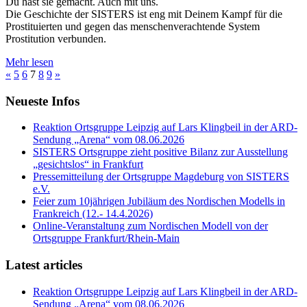
Du hast sie gemacht. Auch mit uns.
Die Geschichte der SISTERS ist eng mit Deinem Kampf für die
Prostituierten und gegen das menschenverachtende System
Prostitution verbunden.
Mehr lesen
«
5
6
7
8
9
»
Neueste Infos
Reaktion Ortsgruppe Leipzig auf Lars Klingbeil in der ARD-
Sendung „Arena“ vom 08.06.2026
SISTERS Ortsgruppe zieht positive Bilanz zur Ausstellung
„gesichtslos“ in Frankfurt
Pressemitteilung der Ortsgruppe Magdeburg von SISTERS
e.V.
Feier zum 10jährigen Jubiläum des Nordischen Modells in
Frankreich (12.- 14.4.2026)
Online-Veranstaltung zum Nordischen Modell von der
Ortsgruppe Frankfurt/Rhein-Main
Latest articles
Reaktion Ortsgruppe Leipzig auf Lars Klingbeil in der ARD-
Sendung „Arena“ vom 08.06.2026