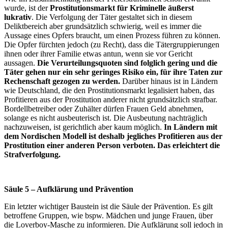
wurde, ist der
Prostitutionsmarkt für Kriminelle äußerst
lukrativ
. Die Verfolgung der Täter gestaltet sich in diesem
Deliktbereich aber grundsätzlich schwierig, weil es immer die
Aussage eines Opfers braucht, um einen Prozess führen zu können.
Die Opfer fürchten jedoch (zu Recht), dass die Tätergruppierungen
ihnen oder ihrer Familie etwas antun, wenn sie vor Gericht
aussagen.
Die Verurteilungsquoten sind folglich gering und die
Täter gehen nur ein sehr geringes Risiko ein, für ihre Taten zur
Rechenschaft gezogen zu werden.
Darüber hinaus ist in Ländern
wie Deutschland, die den Prostitutionsmarkt legalisiert haben, das
Profitieren aus der Prostitution anderer nicht grundsätzlich strafbar.
Bordellbetreiber oder Zuhälter dürfen Frauen Geld abnehmen,
solange es nicht ausbeuterisch ist. Die Ausbeutung nachträglich
nachzuweisen, ist gerichtlich aber kaum möglich.
In Ländern mit
dem Nordischen Modell ist deshalb jegliches Profitieren aus der
Prostitution einer anderen Person verboten. Das erleichtert die
Strafverfolgung.
Säule 5 – Aufklärung und Prävention
Ein letzter wichtiger Baustein ist die Säule der Prävention. Es gilt
betroffene Gruppen, wie bspw. Mädchen und junge Frauen, über
die Loverboy-Masche zu informieren. Die Aufklärung soll jedoch in