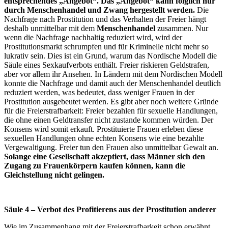
entsprechendes „Angebot“. Das „Angebot“ kann folglich nur
durch Menschenhandel und Zwang hergestellt werden.
Die
Nachfrage nach Prostitution und das Verhalten der Freier hängt
deshalb unmittelbar mit dem
Menschenhandel
zusammen. Nur
wenn die Nachfrage nachhaltig reduziert wird, wird der
Prostitutionsmarkt schrumpfen und für Kriminelle nicht mehr so
lukrativ sein. Dies ist ein Grund, warum das Nordische Modell die
Säule eines Sexkaufverbots enthält. Freier riskieren Geldstrafen,
aber vor allem ihr Ansehen. In Ländern mit dem Nordischen Modell
konnte die Nachfrage und damit auch der Menschenhandel deutlich
reduziert werden, was bedeutet, dass weniger Frauen in der
Prostitution ausgebeutet werden. Es gibt aber noch weitere Gründe
für die Freierstrafbarkeit: Freier bezahlen für sexuelle Handlungen,
die ohne einen Geldtransfer nicht zustande kommen würden. Der
Konsens wird somit erkauft. Prostituierte Frauen erleben diese
sexuellen Handlungen ohne echten Konsens wie eine bezahlte
Vergewaltigung. Freier tun den Frauen also unmittelbar Gewalt an.
Solange eine Gesellschaft akzeptiert, dass Männer sich den
Zugang zu Frauenkörpern kaufen können, kann die
Gleichstellung nicht gelingen.
Säule 4 – Verbot des Profitierens aus der Prostitution anderer
Wie im Zusammenhang mit der Freierstrafbarkeit schon erwähnt