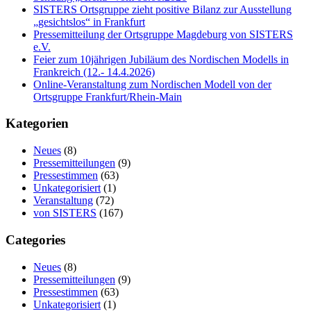
SISTERS Ortsgruppe zieht positive Bilanz zur Ausstellung
„gesichtslos“ in Frankfurt
Pressemitteilung der Ortsgruppe Magdeburg von SISTERS
e.V.
Feier zum 10jährigen Jubiläum des Nordischen Modells in
Frankreich (12.- 14.4.2026)
Online-Veranstaltung zum Nordischen Modell von der
Ortsgruppe Frankfurt/Rhein-Main
Kategorien
Neues
(8)
Pressemitteilungen
(9)
Pressestimmen
(63)
Unkategorisiert
(1)
Veranstaltung
(72)
von SISTERS
(167)
Categories
Neues
(8)
Pressemitteilungen
(9)
Pressestimmen
(63)
Unkategorisiert
(1)