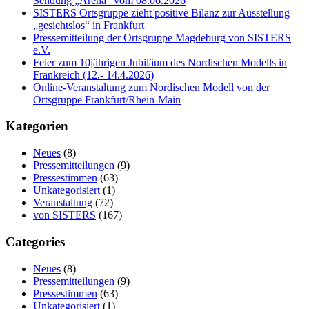
Sendung „Arena“ vom 08.06.2026
SISTERS Ortsgruppe zieht positive Bilanz zur Ausstellung
„gesichtslos“ in Frankfurt
Pressemitteilung der Ortsgruppe Magdeburg von SISTERS
e.V.
Feier zum 10jährigen Jubiläum des Nordischen Modells in
Frankreich (12.- 14.4.2026)
Online-Veranstaltung zum Nordischen Modell von der
Ortsgruppe Frankfurt/Rhein-Main
Kategorien
Neues
(8)
Pressemitteilungen
(9)
Pressestimmen
(63)
Unkategorisiert
(1)
Veranstaltung
(72)
von SISTERS
(167)
Categories
Neues
(8)
Pressemitteilungen
(9)
Pressestimmen
(63)
Unkategorisiert
(1)