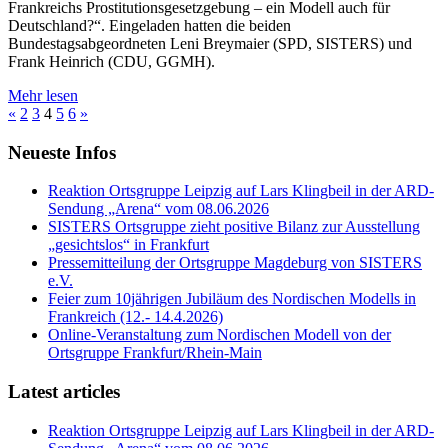
Frankreichs Prostitutionsgesetzgebung – ein Modell auch für
Deutschland?“. Eingeladen hatten die beiden
Bundestagsabgeordneten Leni Breymaier (SPD, SISTERS) und
Frank
Heinrich (CDU, GGMH).
Mehr lesen
«
2
3
4
5
6
»
Neueste Infos
Reaktion Ortsgruppe Leipzig auf Lars Klingbeil in der ARD-
Sendung „Arena“ vom 08.06.2026
SISTERS Ortsgruppe zieht positive Bilanz zur Ausstellung
„gesichtslos“ in Frankfurt
Pressemitteilung der Ortsgruppe Magdeburg von SISTERS
e.V.
Feier zum 10jährigen Jubiläum des Nordischen Modells in
Frankreich (12.- 14.4.2026)
Online-Veranstaltung zum Nordischen Modell von der
Ortsgruppe Frankfurt/Rhein-Main
Latest articles
Reaktion Ortsgruppe Leipzig auf Lars Klingbeil in der ARD-