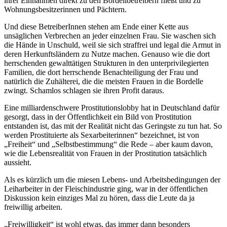
ihrer Einnahmen direkt zu den Bordellbetreibern fließt und zu
Wohnungsbesitzerinnen und Pächtern.
Und diese BetreiberInnen stehen am Ende einer Kette aus
unsäglichen Verbrechen an jeder einzelnen Frau. Sie waschen sich
die Hände in Unschuld, weil sie sich straffrei und legal die Armut in
deren Herkunftsländern zu Nutze machen. Genauso wie die dort
herrschenden gewalttätigen Strukturen in den unterprivilegierten
Familien, die dort herrschende Benachteiligung der Frau und
natürlich die Zuhälterei, die die meisten Frauen in die Bordelle
zwingt. Schamlos schlagen sie ihren Profit daraus.
Eine milliardenschwere Prostitutionslobby hat in Deutschland dafür
gesorgt, dass in der Öffentlichkeit ein Bild von Prostitution
entstanden ist, das mit der Realität nicht das Geringste zu tun hat. So
werden Prostituierte als Sexarbeiterinnen“ bezeichnet, ist von
„Freiheit“ und „Selbstbestimmung“ die Rede – aber kaum davon,
wie die Lebensrealität von Frauen in der Prostitution tatsächlich
aussieht.
Als es kürzlich um die miesen Lebens- und Arbeitsbedingungen der
Leiharbeiter in der Fleischindustrie ging, war in der öffentlichen
Diskussion kein einziges Mal zu hören, dass die Leute da ja
freiwillig arbeiten.
„Freiwilligkeit“ ist wohl etwas, das immer dann besonders