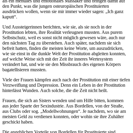
als ein mentales und emotionales Massaker und bringen damit auf
den Punkt, was die jungen osteuropäischen Prostituierten
ausdrücken wollen, wenn sie mir immer wieder sagen: „Ich ganz
kaputt“.
Und Aussteigerinnen berichten, wie sie, als sie noch in der
Prostitution lebten, ihre Realität verleugnen mussten. Aus purem
Selbstschutz, weil es sonst nicht möglich gewesen wäre, auch nur
den nächsten Tag zu überstehen. Auch später, nachdem sie sich
befreit hatten, finden die meisten keine Worte, um auszudrücken,
wie sie einst in die dunkle Welt der Prostitution abgleiten konnten,
auf welche Weise sich mit der Zeit ihr inneres Wertesystem
verändert hat, und wie sie den Missbrauch des eigenen Körpers
bagatellisieren mussten.
Viele der Frauen kämpfen auch nach der Prostitution mit einer tiefen
Verzweiflung und Depression. Denn ein Leben in der Prostitution
hinterlässt Wunden. Auch solche, die die Zeit nicht heilt.
Frauen, die sich an Sisters wenden und um Hilfe bitten, kommen
aus jeder Sparte der Sexindustrie. Aus Bordellen, von der Straße,
aus Clubs oder sog. „Modellwohnungen“. Je nachdem, wo sie am
meisten Geld zu verdienen konnten, oder wohin sie ihre Zuhälter
geschickt haben.
Die angeblichen Vorteile von Bordellen für Prostituierte sind