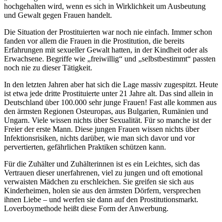
hochgehalten wird, wenn es sich in Wirklichkeit um Ausbeutung
und Gewalt gegen Frauen handelt.
Die Situation der Prostituierten war noch nie einfach. Immer schon
fanden vor allem die Frauen in die Prostitution, die bereits
Erfahrungen mit sexueller Gewalt hatten, in der Kindheit oder als
Erwachsene. Begriffe wie „freiwillig“ und „selbstbestimmt“ passten
noch nie zu dieser Tätigkeit.
In den letzten Jahren aber hat sich die Lage massiv zugespitzt. Heute
ist etwa jede dritte Prostituierte unter 21 Jahre alt. Das sind allein in
Deutschland über 100.000 sehr junge Frauen! Fast alle kommen aus
den ärmsten Regionen Osteuropas, aus Bulgarien, Rumänien und
Ungarn. Viele wissen nichts über Sexualität. Für so manche ist der
Freier der erste Mann. Diese jungen Frauen wissen nichts über
Infektionsrisiken, nichts darüber, wie man sich davor und vor
pervertierten, gefährlichen Praktiken schützen kann.
Für die Zuhälter und Zuhälterinnen ist es ein Leichtes, sich das
Vertrauen dieser unerfahrenen, viel zu jungen und oft emotional
verwaisten Mädchen zu erschleichen. Sie greifen sie sich aus
Kinderheimen, holen sie aus den ärmsten Dörfern, versprechen
ihnen Liebe – und werfen sie dann auf den Prostitutionsmarkt.
Loverboymethode heißt diese Form der Anwerbung.