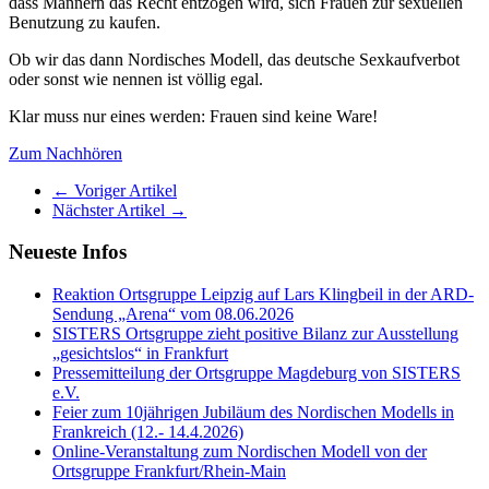
dass Männern das Recht entzogen wird, sich Frauen zur sexuellen
Benutzung zu kaufen.
Ob wir das dann Nordisches Modell, das deutsche Sexkaufverbot
oder sonst wie nennen ist völlig egal.
Klar muss nur eines werden: Frauen sind keine Ware!
Zum Nachhören
← Voriger Artikel
Nächster Artikel →
Neueste Infos
Reaktion Ortsgruppe Leipzig auf Lars Klingbeil in der ARD-
Sendung „Arena“ vom 08.06.2026
SISTERS Ortsgruppe zieht positive Bilanz zur Ausstellung
„gesichtslos“ in Frankfurt
Pressemitteilung der Ortsgruppe Magdeburg von SISTERS
e.V.
Feier zum 10jährigen Jubiläum des Nordischen Modells in
Frankreich (12.- 14.4.2026)
Online-Veranstaltung zum Nordischen Modell von der
Ortsgruppe Frankfurt/Rhein-Main