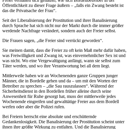
Freier verhalten sich genauso, wie sich Bordellbetreiber in der
Öffentlichkeit zu dieser Frage äußern – „falls ein Zwang besteht ist
das die Privatsache der Frau“.
Seit der Liberalisierung der Prostitution und ihrer Banalisierung
durch Sprache hat sich nicht nur der Markt durch die immer größer
werdende Nachfrage verändert, sondern auch der Freier selbst.
Die Frauen sagen, „die Freier sind verrückt geworden“.
Sie meinen damit, dass die Freier zu oft kein Maß mehr dafür haben,
was Freiwilligkeit und Zwang ist, was einvernehmlicher Sex ist und
was nicht. Wo eine Vergewaltigung anfängt, wann sie selbst zum
Täter werden, und wo ihre Verantwortung bei all dem liegt.
Mittlerweile haben wir an Wochenenden ganze Gruppen junger
Männer, die in Bordelle gehen und da – um mit den Worten der
Betreiber zu sprechen – „die Sau rauszulassen“. Während der
Sicherheitsdienst in den Bordellen früher alleine durch seine
Anwesenheit für Ruhe gesorgt hat, muss der mittlerweile jedes
Wochenende eingreifen und gewalttätige Freier aus dem Bordell
werfen oder aber die Polizei rufen.
Bei Freiern herrscht eine absolute und erschütternde
Gedankenlosigkeit. Die Banalisierung der Prostitution scheint unter
ihnen ihre größte Wirkung zu entfalten. Und die Banalisierung