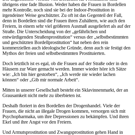
übrigens eine fade Illusion. Weder haben die Frauen in Bordellen
mehr Kontrolle, noch sind sie bei der Indoor-Prostitution in
irgendeiner Weise geschützter. Zu oft ist das Gegenteil der Fall,
denn in Bordellen sind die Frauen ihren Zuhältern, wie auch den
Freiern, in einem sehr viel größeren Ausmaß ausgeliefert als auf der
Straße. Die Unterscheidung von der „gefährlichen und
entwürdigenden Straßenprostitution“ versus der „selbstbestimmten
und geschützten Bordellprostitution“ hat neben den rein
kommerziellen auch ideologische Gründe, denn auch sie festigt den
Mythos der freien und selbstbestimmten Prostituierten.
Doch letztlich ist es egal, ob die Frauen auf der Straße oder in den
Häusern zur Ware gemacht werden. Immer wieder höre ich Sätze
wie: „Ich bin hier gestorben“, „Ich werde nie wieder lachen
können“ oder „Gib mir normale Arbeit“.
Mitten in unserer Gesellschaft besteht ein Sklavinnenmarkt, der an
Grausamkeit nicht mehr zu überbieten ist.
Deshalb floriert in den Bordellen der Drogenhandel. Viele der
Frauen, die nicht an illegale Drogen kommen, versorgen sich mit
Psychopharmaka, um ihre Depressionen zu bekämpfen. Und ihren
Ekel und ihre Angst vor den Freiern.
Und Armutsprostitution und Zwangsprostitution gehen Hand in