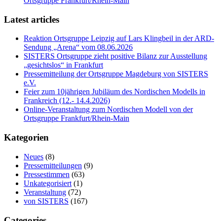
Ortsgruppe Frankfurt/Rhein-Main
Latest articles
Reaktion Ortsgruppe Leipzig auf Lars Klingbeil in der ARD-
Sendung „Arena“ vom 08.06.2026
SISTERS Ortsgruppe zieht positive Bilanz zur Ausstellung
„gesichtslos“ in Frankfurt
Pressemitteilung der Ortsgruppe Magdeburg von SISTERS
e.V.
Feier zum 10jährigen Jubiläum des Nordischen Modells in
Frankreich (12.- 14.4.2026)
Online-Veranstaltung zum Nordischen Modell von der
Ortsgruppe Frankfurt/Rhein-Main
Kategorien
Neues
(8)
Pressemitteilungen
(9)
Pressestimmen
(63)
Unkategorisiert
(1)
Veranstaltung
(72)
von SISTERS
(167)
Categories