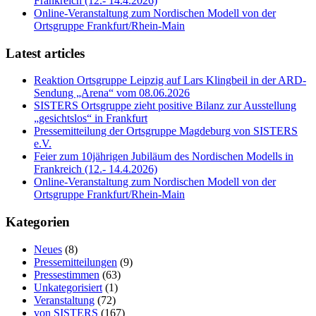
Frankreich (12.- 14.4.2026)
Online-Veranstaltung zum Nordischen Modell von der
Ortsgruppe Frankfurt/Rhein-Main
Latest articles
Reaktion Ortsgruppe Leipzig auf Lars Klingbeil in der ARD-
Sendung „Arena“ vom 08.06.2026
SISTERS Ortsgruppe zieht positive Bilanz zur Ausstellung
„gesichtslos“ in Frankfurt
Pressemitteilung der Ortsgruppe Magdeburg von SISTERS
e.V.
Feier zum 10jährigen Jubiläum des Nordischen Modells in
Frankreich (12.- 14.4.2026)
Online-Veranstaltung zum Nordischen Modell von der
Ortsgruppe Frankfurt/Rhein-Main
Kategorien
Neues
(8)
Pressemitteilungen
(9)
Pressestimmen
(63)
Unkategorisiert
(1)
Veranstaltung
(72)
von SISTERS
(167)