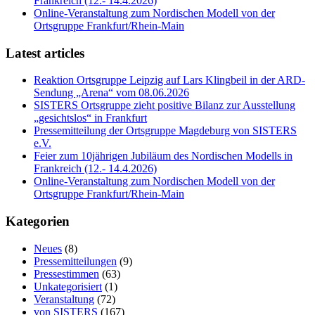
Frankreich (12.- 14.4.2026)
Online-Veranstaltung zum Nordischen Modell von der
Ortsgruppe Frankfurt/Rhein-Main
Latest articles
Reaktion Ortsgruppe Leipzig auf Lars Klingbeil in der ARD-
Sendung „Arena“ vom 08.06.2026
SISTERS Ortsgruppe zieht positive Bilanz zur Ausstellung
„gesichtslos“ in Frankfurt
Pressemitteilung der Ortsgruppe Magdeburg von SISTERS
e.V.
Feier zum 10jährigen Jubiläum des Nordischen Modells in
Frankreich (12.- 14.4.2026)
Online-Veranstaltung zum Nordischen Modell von der
Ortsgruppe Frankfurt/Rhein-Main
Kategorien
Neues
(8)
Pressemitteilungen
(9)
Pressestimmen
(63)
Unkategorisiert
(1)
Veranstaltung
(72)
von SISTERS
(167)