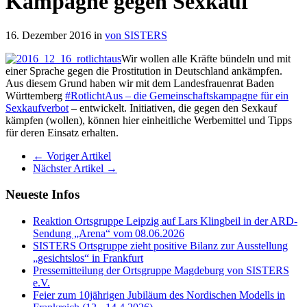
Kampagne gegen Sexkauf
16. Dezember 2016 in
von SISTERS
Wir wollen alle Kräfte bündeln und mit
einer Sprache gegen die Prostitution in Deutschland ankämpfen.
Aus diesem Grund haben wir mit dem Landesfrauenrat Baden
Württemberg
#RotlichtAus – die Gemeinschaftskampagne für ein
Sexkaufverbot
– entwickelt. Initiativen, die gegen den Sexkauf
kämpfen (wollen), können hier einheitliche Werbemittel und Tipps
für deren Einsatz erhalten.
← Voriger Artikel
Nächster Artikel →
Neueste Infos
Reaktion Ortsgruppe Leipzig auf Lars Klingbeil in der ARD-
Sendung „Arena“ vom 08.06.2026
SISTERS Ortsgruppe zieht positive Bilanz zur Ausstellung
„gesichtslos“ in Frankfurt
Pressemitteilung der Ortsgruppe Magdeburg von SISTERS
e.V.
Feier zum 10jährigen Jubiläum des Nordischen Modells in