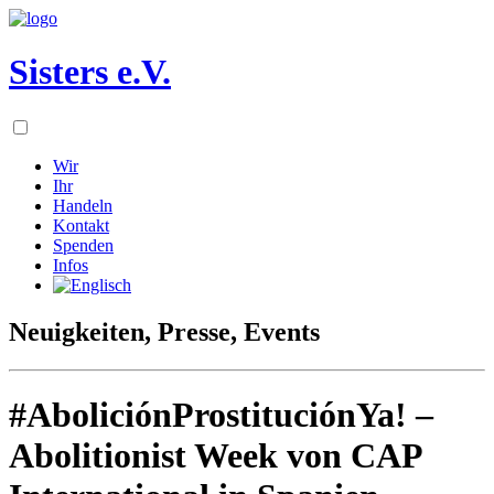
Sisters e.V.
Wir
Ihr
Handeln
Kontakt
Spenden
Infos
Neuigkeiten, Presse, Events
#AboliciónProstituciónYa! –
Abolitionist Week von CAP