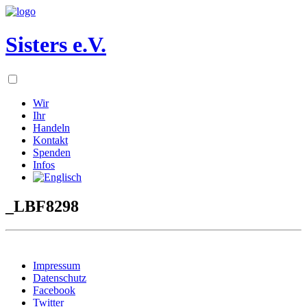
Sisters e.V.
Wir
Ihr
Handeln
Kontakt
Spenden
Infos
_LBF8298
Impressum
Datenschutz
Facebook
Twitter